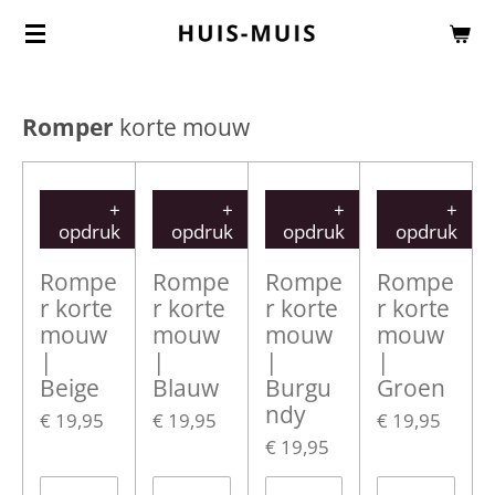
Ga
direct
naar
Romper
korte mouw
de
hoofdinhoud
+
+
+
+
opdruk
opdruk
opdruk
opdruk
Rompe
Rompe
Rompe
Rompe
r korte
r korte
r korte
r korte
mouw
mouw
mouw
mouw
|
|
|
|
Beige
Blauw
Burgu
Groen
ndy
€ 19,95
€ 19,95
€ 19,95
€ 19,95