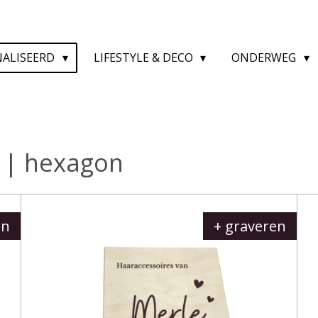
NALISEERD
LIFESTYLE & DECO
ONDERWEG
e
| hexagon
en
+ graveren