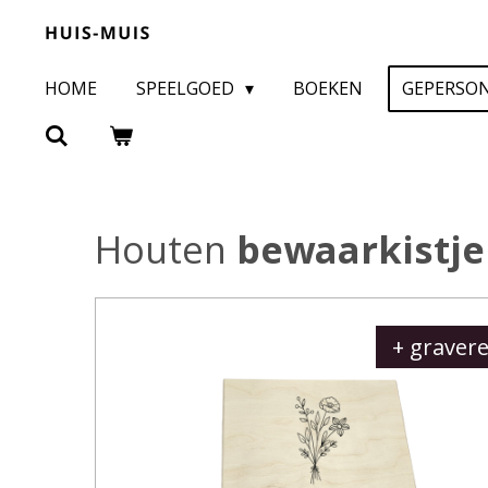
Ga
direct
HOME
SPEELGOED
BOEKEN
GEPERSO
naar
de
hoofdinhoud
Houten
bewaarkistj
+ graver