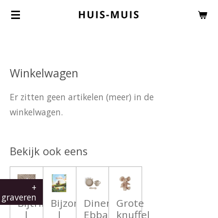
Ga
direct
naar
de
Winkelwagen
hoofdinhoud
Er zitten geen artikelen (meer) in de
winkelwagen.
Bekijk ook eens
+
graveren
Bijtring
Bijzonder
Dinerset
Grote
|
|
Ebba
knuffel