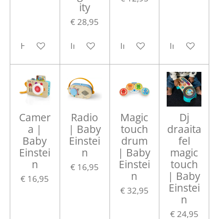
ity
€ 28,95
Houd mij op de hoogte
In winkelwagen
In winkelwagen
In winkelwa
Camer
Radio
Magic
Dj
a |
| Baby
touch
draaita
Baby
Einstei
drum
fel
Einstei
n
| Baby
magic
n
Einstei
touch
€ 16,95
n
| Baby
€ 16,95
Einstei
€ 32,95
n
€ 24,95