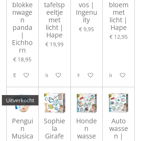
blokke
tafelsp
vos |
bloem
nwage
eeltje
Ingenu
met
n
met
ity
licht |
panda
licht |
Hape
€ 9,95
|
Hape
€ 12,95
Eichho
€ 19,99
rn
€ 18,95
Bekijk details
In winkelwagen
Houd mij op de hoogte
In winkelwa
Uitverkocht
Pengui
Sophie
Honde
Auto
n
la
n
wasse
Musica
Girafe
wasse
n |