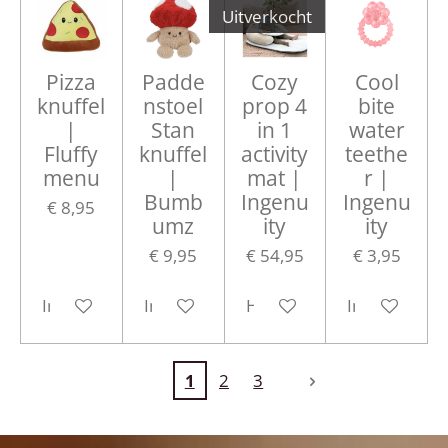
Uitverkocht
Pizza
Padde
Cozy
Cool
knuffel
nstoel
prop 4
bite
|
Stan
in 1
water
Fluffy
knuffel
activity
teethe
menu
|
mat |
r |
Bumb
Ingenu
Ingenu
€ 8,95
umz
ity
ity
€ 9,95
€ 54,95
€ 3,95
In winkelwagen
In winkelwagen
Houd mij op de hoogte
In winkelwa
1
2
3