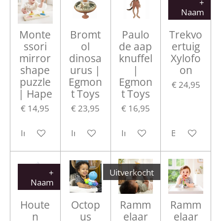
+
Naam
Monte
Bromt
Paulo
Trekvo
ssori
ol
de aap
ertuig
mirror
dinosa
knuffel
Xylofo
shape
urus |
|
on
puzzle
Egmon
Egmon
€ 24,95
| Hape
t Toys
t Toys
€ 14,95
€ 23,95
€ 16,95
In winkelwagen
In winkelwagen
In winkelwagen
Bekijk detail
+
Uitverkocht
Naam
Houte
Octop
Ramm
Ramm
n
us
elaar
elaar