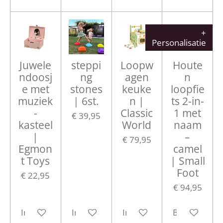
+
Personalisatie
Juwele
steppi
Loopw
Houte
ndoosj
ng
agen
n
e met
stones
keuke
loopfie
muziek
| 6st.
n |
ts 2-in-
-
Classic
1 met
€ 39,95
kasteel
World
naam
|
–
€ 79,95
Egmon
camel
t Toys
| Small
Foot
€ 22,95
€ 94,95
In winkelwagen
In winkelwagen
In winkelwagen
Bekijk detail