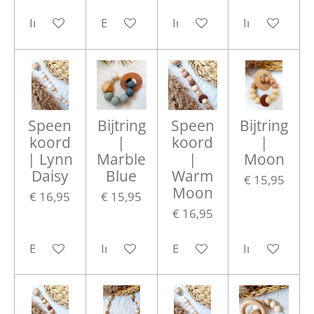
In winkelwagen
Bekijk details
In winkelwagen
In winkelwa
Speen
Bijtring
Speen
Bijtring
koord
|
koord
|
| Lynn
Marble
|
Moon
Daisy
Blue
Warm
€ 15,95
Moon
€ 16,95
€ 15,95
€ 16,95
Bekijk details
In winkelwagen
Bekijk details
In winkelwa