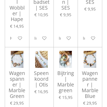
l
badset
n |
SES
Wobbl
| SES
SES
€ 9,95
er |
€ 10,95
€ 9,95
Hape
€ 14,95
Houd mij op de hoogte
In winkelwagen
In winkelwagen
In winkelwa
Wagen
Speen
Bijtring
Wagen
spann
koord
|
panne
er |
| Otis
Marble
r |
Marble
green
Marble
€ 16,95
Green
Blue
€ 15,95
€ 29,95
€ 29,95