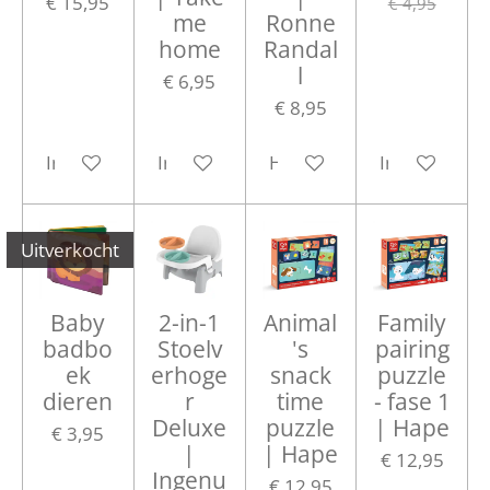
€ 15,95
€ 4,95
me
Ronne
home
Randal
l
€ 6,95
€ 8,95
In winkelwagen
In winkelwagen
Houd mij op de hoogte
In winkelwa
Uitverkocht
Baby
2-in-1
Animal
Family
badbo
Stoelv
's
pairing
ek
erhoge
snack
puzzle
dieren
r
time
- fase 1
Deluxe
puzzle
| Hape
€ 3,95
|
| Hape
€ 12,95
Ingenu
€ 12,95