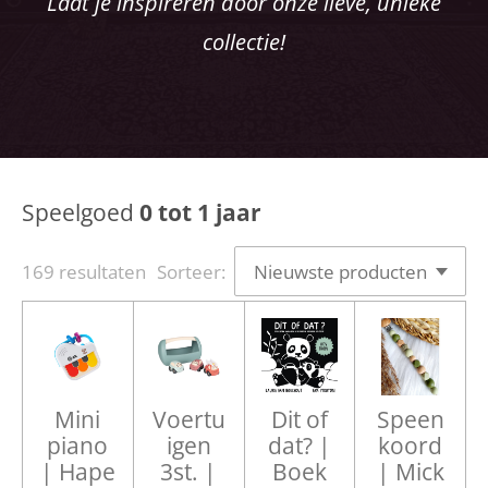
Laat je inspireren door onze lieve, unieke
collectie!
Speelgoed
0 tot 1 jaar
169 resultaten
Sorteer:
Mini
Voertu
Dit of
Speen
piano
igen
dat? |
koord
| Hape
3st. |
Boek
| Mick