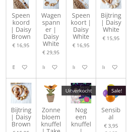
Speen
Wagen
Speen
Bijtring
koord
spann
koort |
| Daisy
| Daisy
er |
Daisy
White
Brown
Daisy
White
€ 15,95
White
€ 16,95
€ 16,95
€ 29,95
Bekijk details
In winkelwagen
In winkelwagen
In winkelwa
Uitverkocht
Sale!
Bijtring
Zonne
Nog
Sensib
| Daisy
bloem
een
al
Brown
knuffel
knuffel
€ 3,95
| Take
|