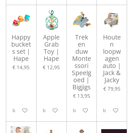
Happy
Apple
Trek
Houte
bucket
Grab
en
n
s set |
Toy |
duw
loopw
Hape
Hape
Monte
agen
ssori
auto |
€ 14,95
€ 12,95
Speelg
Jack &
oed |
Jacky
Bigjigs
€ 79,95
€ 13,95
In winkelwagen
In winkelwagen
In winkelwagen
In winkelwa