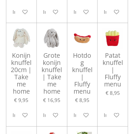
In winkelwagen
In winkelwagen
In winkelwagen
In winkelwa
Konijn
Grote
Hotdo
Patat
knuffel
konijn
g
knuffel
20cm |
knuffel
knuffel
|
Take
| Take
|
Fluffy
me
me
Fluffy
menu
home
home
menu
€ 8,95
€ 9,95
€ 16,95
€ 8,95
In winkelwagen
In winkelwagen
In winkelwagen
In winkelwa