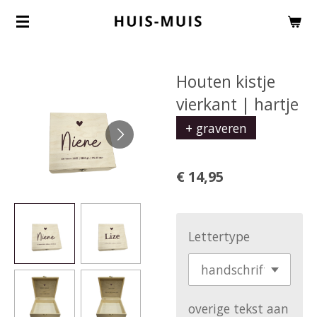
Ga
direct
naar
Houten kistje
de
vierkant | hartje
hoofdinhoud
+ graveren
€ 14,95
Lettertype
overige tekst aan