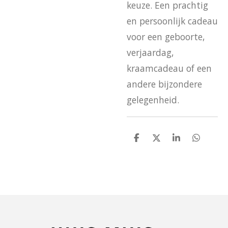
keuze. Een prachtig
en persoonlijk cadeau
voor een geboorte,
verjaardag,
kraamcadeau of een
andere bijzondere
gelegenheid.
D
D
S
D
e
e
h
e
l
e
a
l
e
l
r
e
n
e
n