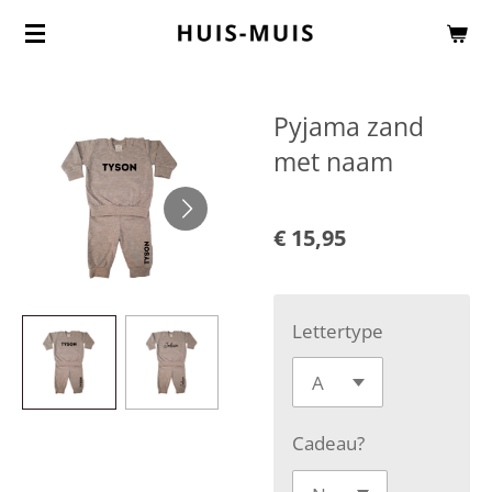
Ga
direct
naar
Pyjama zand
de
met naam
hoofdinhoud
€ 15,95
Lettertype
Cadeau?