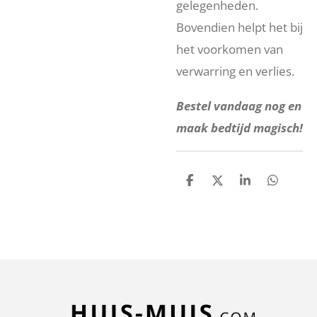
gelegenheden.
Bovendien helpt het bij
het voorkomen van
verwarring en verlies.
Bestel vandaag nog en
maak bedtijd magisch!
D
D
S
D
e
e
h
e
l
e
a
l
e
l
r
e
n
e
n