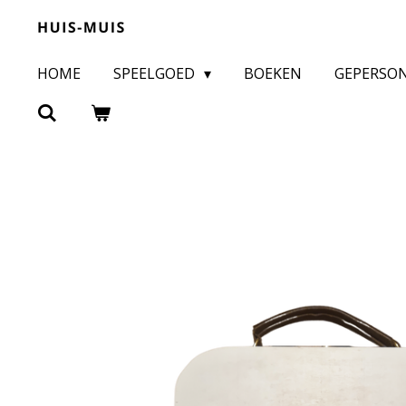
Ga
direct
HOME
SPEELGOED
BOEKEN
GEPERSO
naar
de
hoofdinhoud