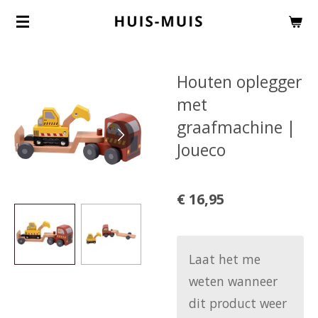
Ga
direct
naar
Houten oplegger
de
met
hoofdinhoud
graafmachine |
Joueco
€ 16,95
Laat het me
weten wanneer
dit product weer