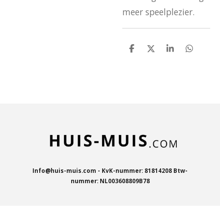
meer speelplezier.
D
D
S
D
e
e
h
e
l
e
a
l
e
l
r
e
n
e
n
Info@huis-muis.com - KvK-nummer: 81814208 Btw-
nummer: NL003608809B78