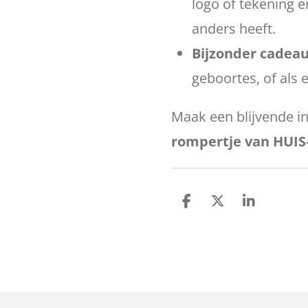
logo of tekening 
anders heeft.
Bijzonder cadeau
geboortes, of als
Maak een blijvende i
rompertje van HUIS
D
D
S
e
e
h
l
e
a
e
l
r
n
e