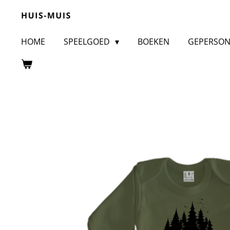
Ga
direct
HOME
SPEELGOED
BOEKEN
GEPERSON
naar
de
hoofdinhoud