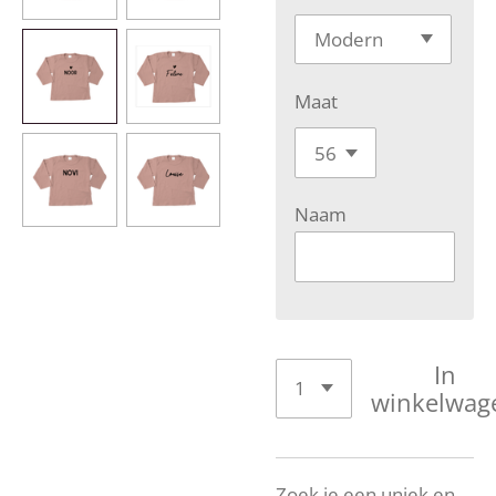
Maat
Naam
In
winkelwag
Zoek je een uniek en