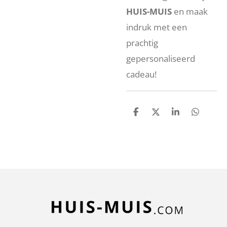
HUIS-MUIS
en maak
indruk met een
prachtig
gepersonaliseerd
cadeau!
D
D
S
D
e
e
h
e
l
e
a
l
e
l
r
e
n
e
n