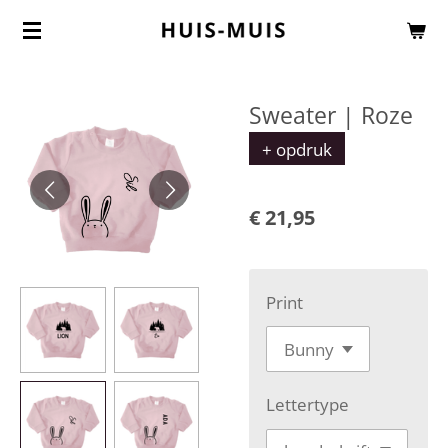
Ga
direct
naar
Sweater | Roze
de
+ opdruk
hoofdinhoud
€ 21,95
Print
Lettertype