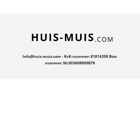
n
e
n
Info@huis-muis.com - KvK-nummer: 81814208 Btw-
nummer: NL003608809B78