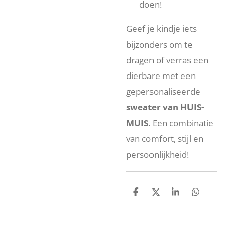
doen!
Geef je kindje iets
bijzonders om te
dragen of verras een
dierbare met een
gepersonaliseerde
sweater van HUIS-
MUIS
. Een combinatie
van comfort, stijl en
persoonlijkheid!
D
D
S
D
e
e
h
e
l
e
a
l
e
l
r
e