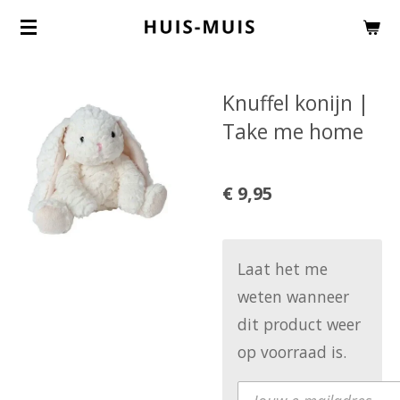
Ga
direct
naar
Knuffel konijn |
de
Take me home
hoofdinhoud
€ 9,95
Laat het me
weten wanneer
dit product weer
op voorraad is.