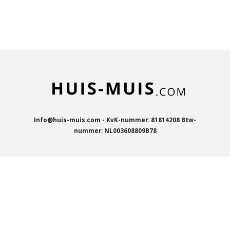
e
e
h
e
l
e
a
l
e
l
r
e
n
e
n
Info@huis-muis.com - KvK-nummer: 81814208 Btw-
nummer: NL003608809B78