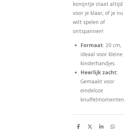
konijntje staat altijd
voor je klaar, of je nu
wilt spelen of
ontspannen!
Formaat
: 20 cm,
ideaal voor kleine
kinderhandjes.
Heerlijk zacht
:
Gemaakt voor
eindeloze
knuffelmomenten.
D
D
S
D