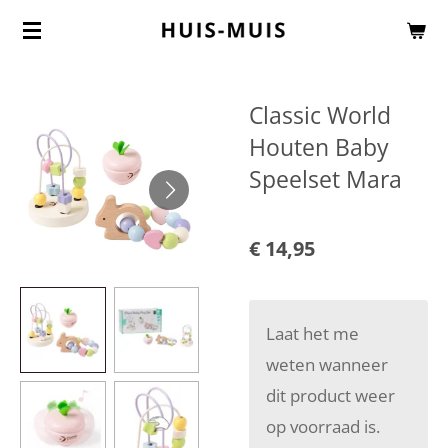
Ga
direct
naar
Classic World
de
Houten Baby
hoofdinhoud
Speelset Mara
€ 14,95
Laat het me
weten wanneer
dit product weer
op voorraad is.