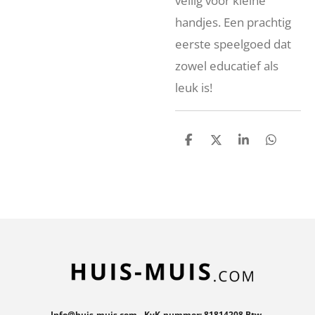
veilig voor kleine
handjes. Een prachtig
eerste speelgoed dat
zowel educatief als
leuk is!
D
D
S
D
e
e
h
e
l
e
a
l
e
l
r
e
n
e
n
Info@huis-muis.com - KvK-nummer: 81814208 Btw-