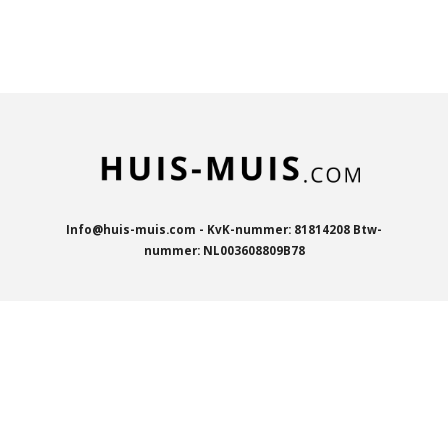
e
e
h
e
l
e
a
l
e
l
r
e
n
e
n
Info@huis-muis.com - KvK-nummer: 81814208 Btw-
nummer: NL003608809B78