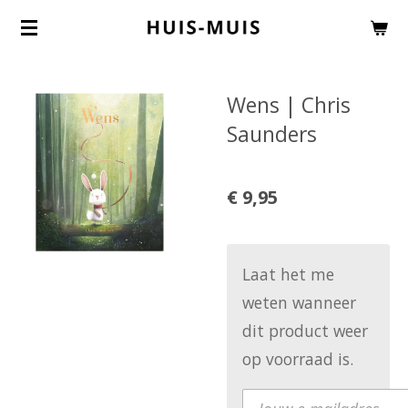
Ga
direct
naar
Wens | Chris
de
Saunders
hoofdinhoud
€ 9,95
Laat het me
weten wanneer
dit product weer
op voorraad is.