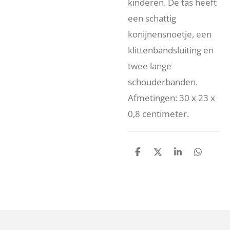
kinderen. De tas heeft
een schattig
konijnensnoetje, een
klittenbandsluiting en
twee lange
schouderbanden.
Afmetingen: 30 x 23 x
0,8 centimeter.
D
D
S
D
e
e
h
e
l
e
a
l
e
l
r
e
n
e
n