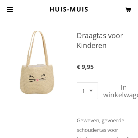
Ga
direct
naar
Draagtas voor
de
Kinderen
hoofdinhoud
€ 9,95
In
winkelwag
Geweven, gevoerde
schoudertas voor