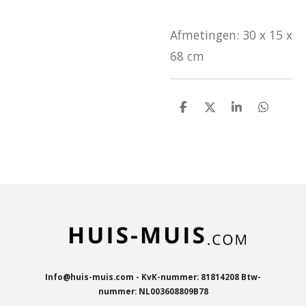
Afmetingen: 30 x 15 x
68 cm
D
D
S
D
e
e
h
e
l
e
a
l
e
l
r
e
n
e
n
Info@huis-muis.com - KvK-nummer: 81814208 Btw-
nummer: NL003608809B78