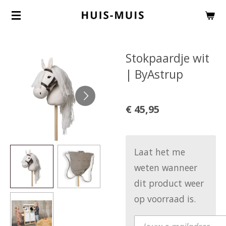
Ga
direct
naar
Stokpaardje wit
de
| ByAstrup
hoofdinhoud
€ 45,95
Laat het me
weten wanneer
dit product weer
op voorraad is.