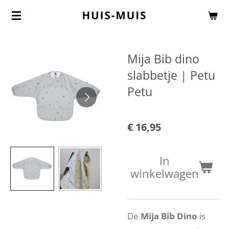
Ga
direct
naar
Mija Bib dino
de
slabbetje | Petu
hoofdinhoud
Petu
€ 16,95
In
winkelwagen
De
Mija Bib Dino
is