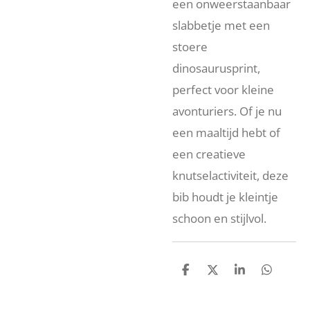
een onweerstaanbaar
slabbetje met een
stoere
dinosaurusprint,
perfect voor kleine
avonturiers. Of je nu
een maaltijd hebt of
een creatieve
knutselactiviteit, deze
bib houdt je kleintje
schoon en stijlvol.
D
D
S
D
e
e
h
e
l
e
a
l