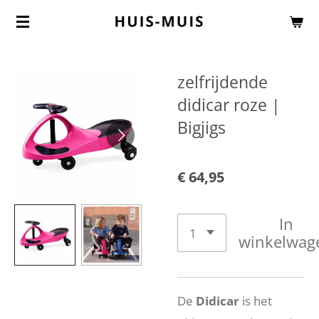
Ga
direct
naar
zelfrijdende
de
didicar roze |
hoofdinhoud
Bigjigs
€ 64,95
In
winkelwag
De
Didicar
is het