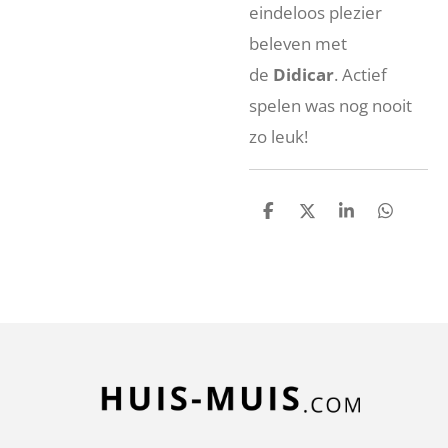
eindeloos plezier
beleven met
de
Didicar
. Actief
spelen was nog nooit
zo leuk!
D
D
S
D
e
e
h
e
l
e
a
l
e
l
r
e
n
e
n