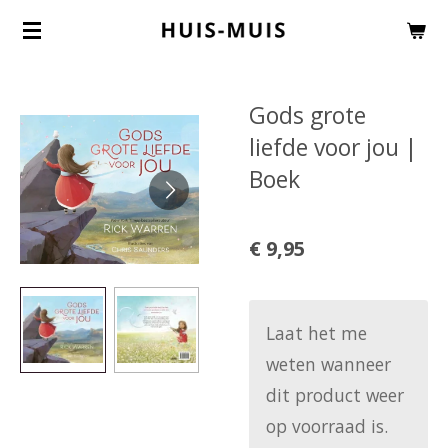
Ga
direct
naar
Gods grote
de
liefde voor jou |
hoofdinhoud
Boek
€ 9,95
Laat het me
weten wanneer
dit product weer
op voorraad is.