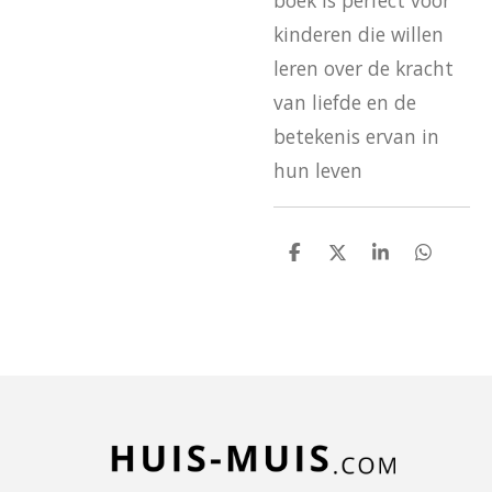
boek is perfect voor
kinderen die willen
leren over de kracht
van liefde en de
betekenis ervan in
hun leven
D
D
S
D
e
e
h
e
l
e
a
l
e
l
r
e
n
e
n