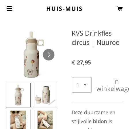
Ga
direct
naar
RVS Drinkfles
de
circus | Nuuroo
hoofdinhoud
€ 27,95
In
winkelwag
Deze duurzame en
stijlvolle
bidon
is