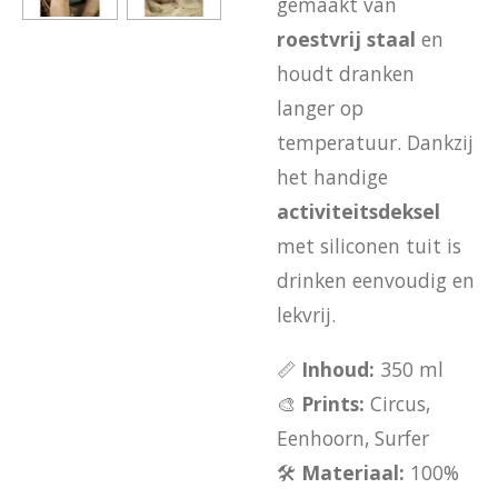
gemaakt van
roestvrij staal
en
houdt dranken
langer op
temperatuur. Dankzij
het handige
activiteitsdeksel
met siliconen tuit is
drinken eenvoudig en
lekvrij.
📏
Inhoud:
350 ml
🎨
Prints:
Circus,
Eenhoorn, Surfer
🛠️
Materiaal:
100%