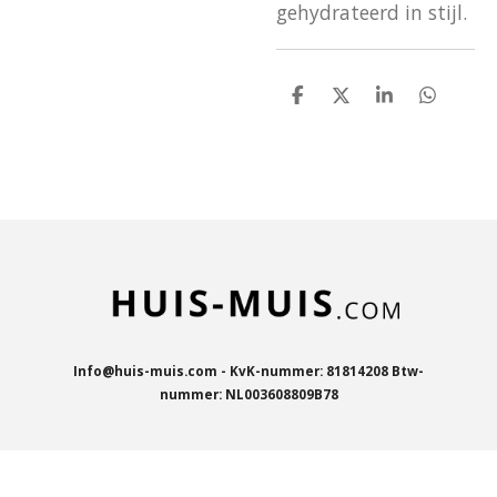
gehydrateerd in stijl.
D
D
S
D
e
e
h
e
l
e
a
l
e
l
r
e
n
e
n
Info@huis-muis.com - KvK-nummer: 81814208 Btw-
nummer: NL003608809B78