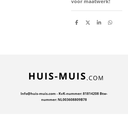
voor maatwerk!
D
D
S
D
e
e
h
e
l
e
a
l
e
l
r
e
n
e
n
Info@huis-muis.com - KvK-nummer: 81814208 Btw-
nummer: NL003608809B78