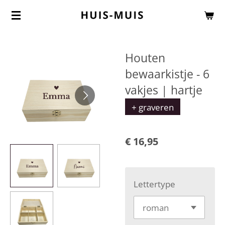
Ga
direct
naar
Houten
de
bewaarkistje - 6
hoofdinhoud
vakjes | hartje
+ graveren
€ 16,95
Lettertype