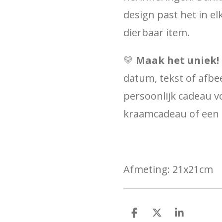
design past het in elk
dierbaar item.
💛
Maak het uniek!
datum, tekst of afbe
persoonlijk cadeau v
kraamcadeau of een 
Afmeting: 21x21cm
D
D
S