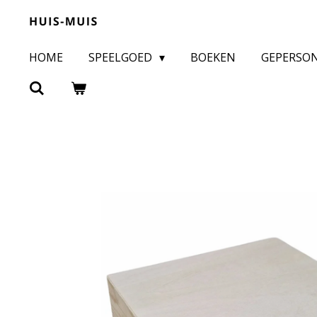
Ga
direct
HOME
SPEELGOED
BOEKEN
GEPERSO
naar
de
hoofdinhoud