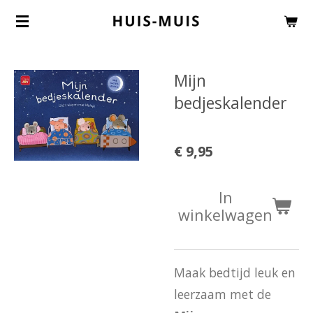
Ga
direct
naar
Mijn
de
bedjeskalender
hoofdinhoud
€ 9,95
In
winkelwagen
Maak bedtijd leuk en
leerzaam met de