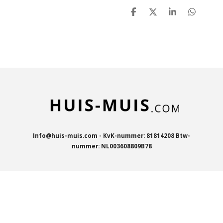
D
D
S
D
e
e
h
e
l
e
a
l
e
l
r
e
n
e
n
Info@huis-muis.com - KvK-nummer: 81814208 Btw-
nummer: NL003608809B78