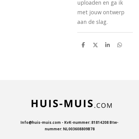
uploaden en ga ik
met jouw ontwerp
aan de slag.
D
D
S
D
e
e
h
e
l
e
a
l
e
l
r
e
n
e
n
Info@huis-muis.com - KvK-nummer: 81814208 Btw-
nummer: NL003608809B78