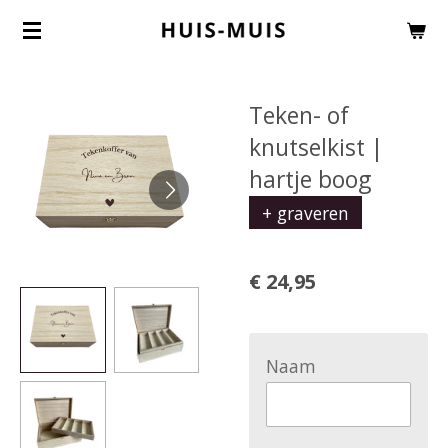
Ga
direct
naar
Teken- of
de
knutselkist |
hoofdinhoud
hartje boog
+ graveren
€ 24,95
Naam