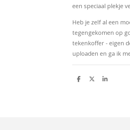
een speciaal plekje v
Heb je zelf al een mo
tegengekomen op goog
tekenkoffer - eigen d
uploaden en ga ik me
D
D
S
e
e
h
l
e
a
e
l
r
n
e