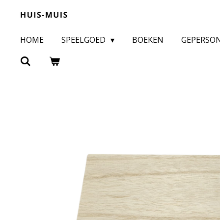
Ga
direct
HOME
SPEELGOED
BOEKEN
GEPERSO
naar
de
hoofdinhoud