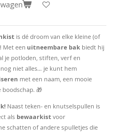
elwagen
nkist
is dé droom van elke kleine (of
r! Met een
uitneembare bak
biedt hij
 je potloden, stiften, verf en
 nog niet alles… je kunt hem
iseren
met een naam, een mooie
ve boodschap. 🎁
k!
Naast teken- en knutselspullen is
ct als
bewaarkist
voor
ne schatten of andere spulletjes die