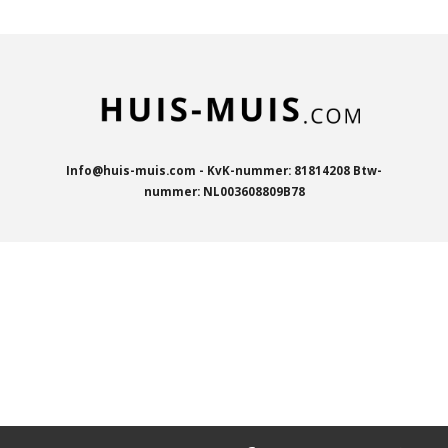
n
e
n
Info@huis-muis.com - KvK-nummer: 81814208 Btw-
nummer: NL003608809B78