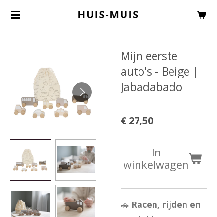
Ga
direct
naar
Mijn eerste
de
auto's - Beige |
hoofdinhoud
Jabadabado
€ 27,50
In
winkelwagen
🚗
Racen, rijden en