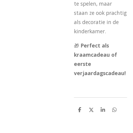
te spelen, maar
staan ze ook prachtig
als decoratie in de
kinderkamer.
🎁
Perfect als
kraamcadeau of
eerste
verjaardagscadeau!
D
D
S
D
e
e
h
e
l
e
a
l
e
l
r
e