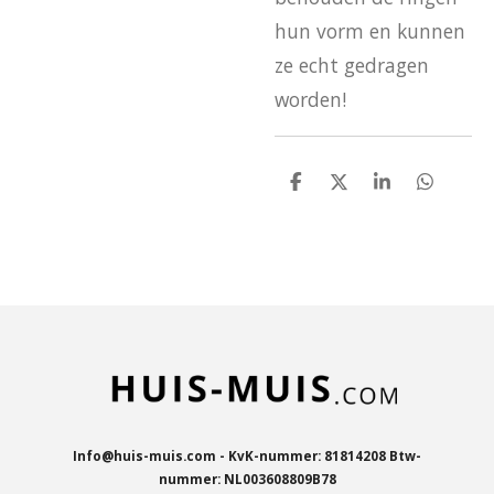
hun vorm en kunnen
ze echt gedragen
worden!
D
D
S
D
e
e
h
e
l
e
a
l
e
l
r
e
n
e
n
Info@huis-muis.com - KvK-nummer: 81814208 Btw-
nummer: NL003608809B78