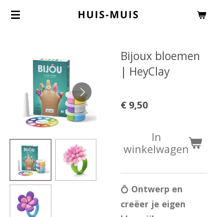
Ga
direct
naar
Bijoux bloemen
de
| HeyClay
hoofdinhoud
€ 9,50
In
winkelwagen
💍
Ontwerp en
creëer je eigen