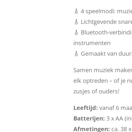
🎸 4 speelmodi: muzie
🎸 Lichtgevende snare
🎸 Bluetooth-verbind
instrumenten
🎸 Gemaakt van duurz
Samen muziek maken? 
elk optreden – of je 
zusjes of ouders!
Leeftijd:
vanaf 6 ma
Batterijen:
3 x AA (i
Afmetingen:
ca. 38 x