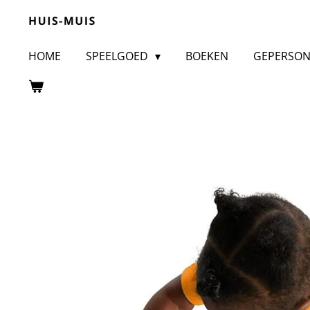
Ga
direct
HOME
SPEELGOED
BOEKEN
GEPERSON
naar
de
hoofdinhoud