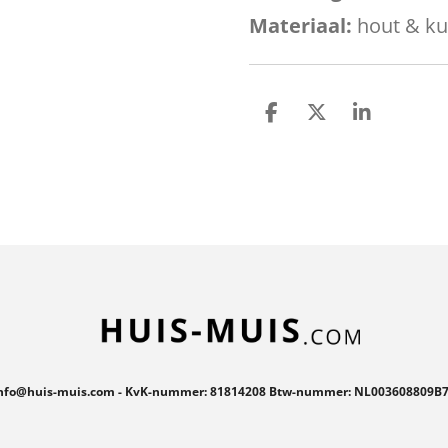
Materiaal:
hout & kun
D
D
S
e
e
h
l
e
a
e
l
r
n
e
nfo@huis-muis.com - KvK-nummer: 81814208 Btw-nummer: NL003608809B