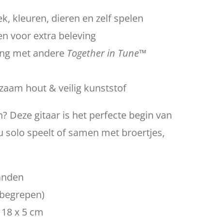
k, kleuren, dieren en zelf spelen
n voor extra beleving
ing met andere
Together in Tune™
aam hout & veilig kunststof
Deze gitaar is het perfecte begin van
nu solo speelt of samen met broertjes,
anden
nbegrepen)
 18 x 5 cm