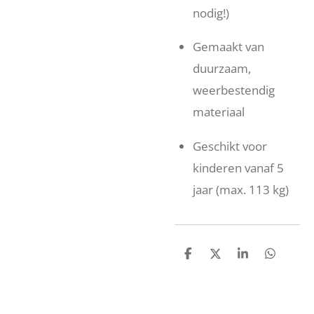
nodig!)
Gemaakt van
duurzaam,
weerbestendig
materiaal
Geschikt voor
kinderen vanaf 5
jaar (max. 113 kg)
D
D
S
D
e
e
h
e
l
e
a
l
e
l
r
e
n
e
n