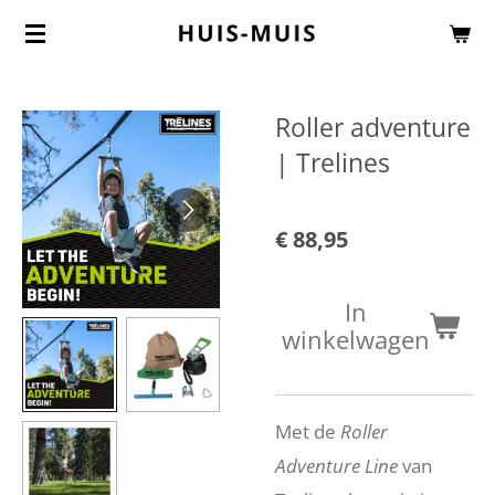
Ga
direct
naar
Roller adventure
de
| Trelines
hoofdinhoud
€ 88,95
In
winkelwagen
Met de
Roller
Adventure Line
van