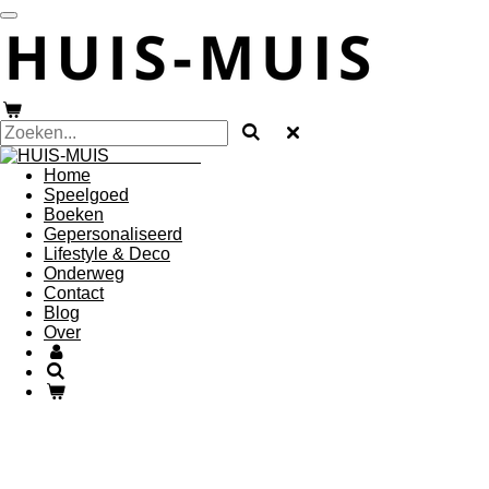
Ga
direct
naar
de
hoofdinhoud
HUIS-MUIS
Home
Speelgoed
Boeken
Gepersonaliseerd
Lifestyle & Deco
Onderweg
Contact
Blog
Over