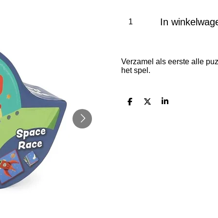
In winkelwag
Verzamel als eerste alle pu
het spel.
D
D
S
e
e
h
l
e
a
e
l
r
n
e