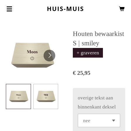
Ga
direct
naar
Houten bewaarkist
de
S | smiley
hoofdinhoud
+ graveren
€ 25,95
overige tekst aan
binnenkant deksel