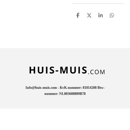
D
D
S
D
e
e
h
e
l
e
a
l
e
l
r
e
n
e
n
Info@huis-muis.com - KvK-nummer: 81814208 Btw-
nummer: NL003608809B78