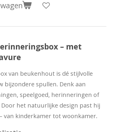
elwagen
erinneringsbox – met
ravure
x van beukenhout is dé stijlvolle
w bijzondere spullen. Denk aan
ningen, speelgoed, herinneringen of
 Door het natuurlijke design past hij
r – van kinderkamer tot woonkamer.