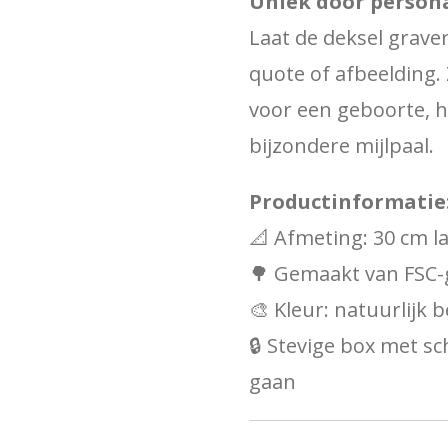
Uniek door persona
Laat de deksel grave
quote of afbeelding.
voor een geboorte, 
bijzondere mijlpaal.
Productinformatie
📐 Afmeting: 30 cm l
🌳 Gemaakt van FSC-
🎨 Kleur: natuurlijk
🔒 Stevige box met s
gaan