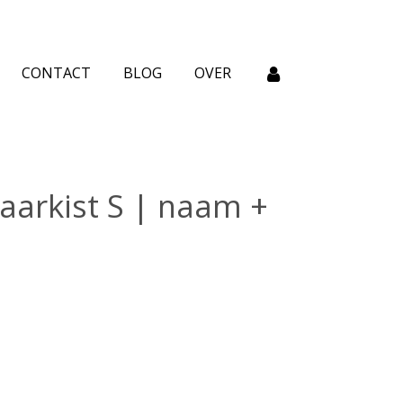
CONTACT
BLOG
OVER
arkist S | naam +