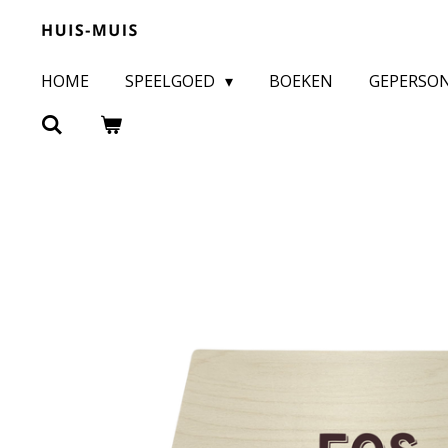
Ga
direct
HOME
SPEELGOED
BOEKEN
GEPERSO
naar
de
hoofdinhoud