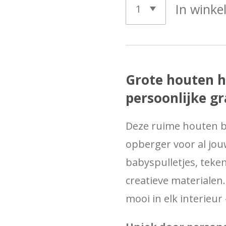
In wink
Grote houten h
persoonlijke g
Deze ruime houten bo
opberger voor al jou
babyspulletjes, teke
creatieve materialen.
mooi in elk interieu