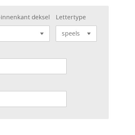
binnenkant deksel
Lettertype