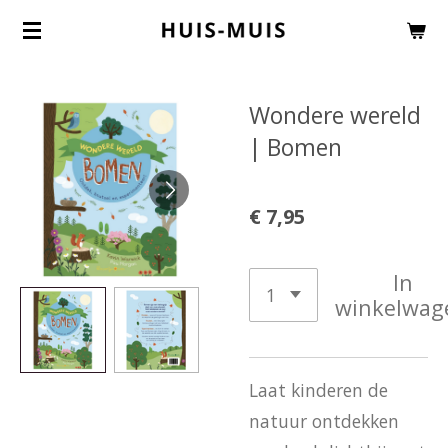
Ga
direct
naar
Wondere wereld
de
| Bomen
hoofdinhoud
€ 7,95
In
winkelwag
Laat kinderen de
natuur ontdekken