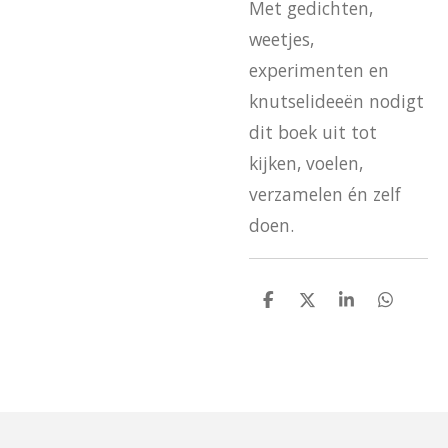
Met gedichten,
weetjes,
experimenten en
knutselideeën nodigt
dit boek uit tot
kijken, voelen,
verzamelen én zelf
doen.
D
D
S
D
e
e
h
e
l
e
a
l
e
l
r
e
n
e
n