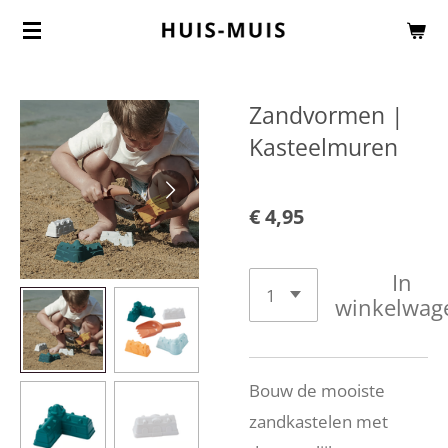
Ga
direct
naar
Zandvormen |
de
Kasteelmuren
hoofdinhoud
€ 4,95
In
winkelwag
Bouw de mooiste
zandkastelen met