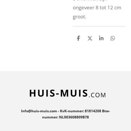
ongeveer 8 tot 12 cm
groot.
D
D
S
D
e
e
h
e
l
e
a
l
e
l
r
e
n
e
n
Info@huis-muis.com - KvK-nummer: 81814208 Btw-
nummer: NL003608809B78