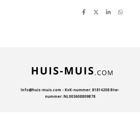
D
D
S
D
e
e
h
e
l
e
a
l
e
l
r
e
n
e
n
Info@huis-muis.com - KvK-nummer: 81814208 Btw-
nummer: NL003608809B78