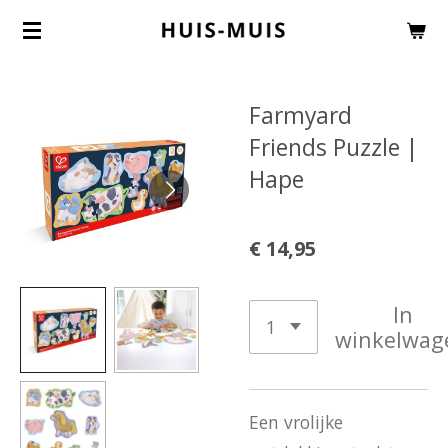
Ga
direct
naar
Farmyard
de
Friends Puzzle |
hoofdinhoud
Hape
€ 14,95
In
winkelwag
Een vrolijke