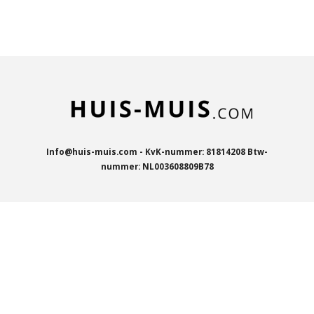
l
e
a
l
e
l
r
e
n
e
n
Info@huis-muis.com - KvK-nummer: 81814208 Btw-
nummer: NL003608809B78