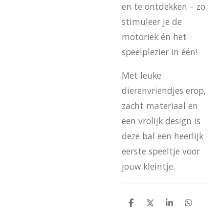
en te ontdekken – zo
stimuleer je de
motoriek én het
speelplezier in één!
Met leuke
dierenvriendjes erop,
zacht materiaal en
een vrolijk design is
deze bal een heerlijk
eerste speeltje voor
jouw kleintje.
D
D
S
D
e
e
h
e