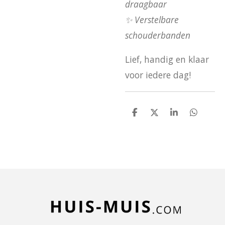
draagbaar
✨ Verstelbare
schouderbanden
Lief, handig en klaar
voor iedere dag!
D
D
S
D
e
e
h
e
l
e
a
l
e
l
r
e
n
e
n