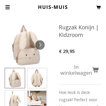
Ga
direct
naar
Rugzak Konijn |
de
Kidzroom
hoofdinhoud
€ 29,95
In
winkelwagen
Hoe leuk is deze
rugzak! Perfect voor