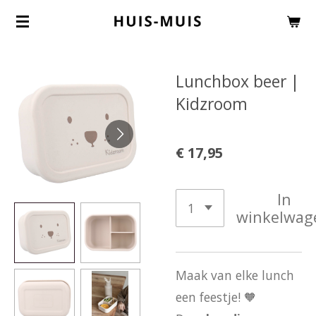
Ga
direct
naar
Lunchbox beer |
de
Kidzroom
hoofdinhoud
€ 17,95
In
winkelwag
Maak van elke lunch
een feestje! 🧡