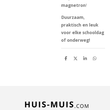
magnetron
!
Duurzaam,
praktisch en leuk
voor elke schooldag
of onderweg!
D
D
S
D
e
e
h
e
l
e
a
l
e
l
r
e
n
e
n