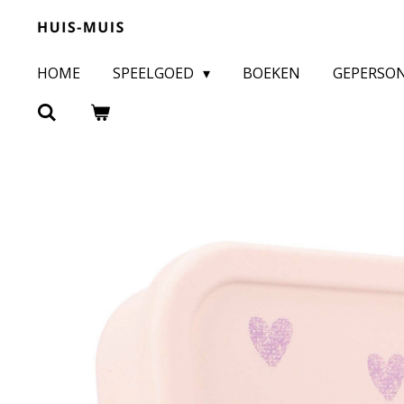
Ga
direct
HOME
SPEELGOED
BOEKEN
GEPERSO
naar
de
hoofdinhoud