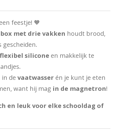
en feestje! 🧡
box met drie vakken
houdt brood,
s gescheiden.
flexibel silicone
en makkelijk te
andjes.
o in de
vaatwasser
én je kunt je eten
men, want hij mag
in de magnetron
!
h en leuk voor elke schooldag of