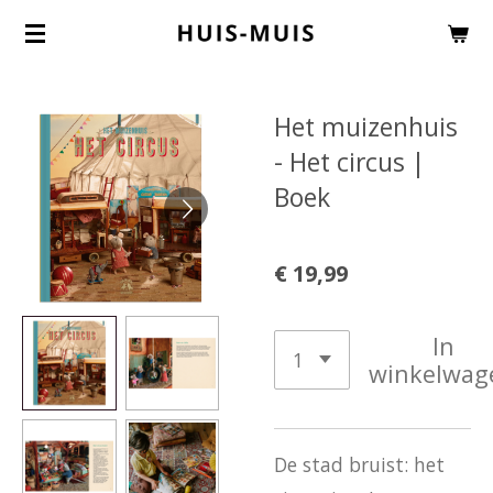
Ga
direct
naar
Het muizenhuis
de
- Het circus |
hoofdinhoud
Boek
€ 19,99
In
winkelwag
De stad bruist: het