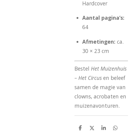
Hardcover
Aantal pagina’s:
64
Afmetingen:
ca.
30 × 23 cm
Bestel
Het Muizenhuis
– Het Circus
en beleef
samen de magie van
clowns, acrobaten en
muizenavonturen.
D
D
S
D