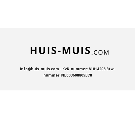
e
e
h
e
l
e
a
l
e
l
r
e
n
e
n
Info@huis-muis.com - KvK-nummer: 81814208 Btw-
nummer: NL003608809B78