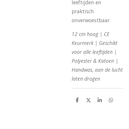
leeftijden en
praktisch
onverwoestbaar.
12 cm hoog | CE
Keurmerk | Geschikt
voor alle leeftijden |
Polyester & Katoen |
Handwas, aan de lucht
laten drogen
D
D
S
D
e
e
h
e
l
e
a
l
e
l
r
e
n
e
n