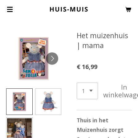
Ga
direct
naar
Het muizenhuis
de
| mama
hoofdinhoud
€ 16,99
In
winkelwag
Thuis in het
Muizenhuis zorgt