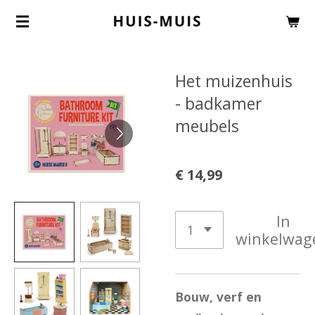
Ga
direct
naar
Het muizenhuis
de
- badkamer
hoofdinhoud
meubels
€ 14,99
In
winkelwag
Bouw, verf en