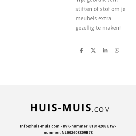
stiften of stof om je
meubels extra
gezellig te maken!
D
D
S
D
e
e
h
e
l
e
a
l
e
l
r
e
n
e
n
Info@huis-muis.com - KvK-nummer: 81814208 Btw-
nummer: NL003608809B78