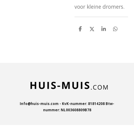
voor kleine dromers.
D
D
S
D
e
e
h
e
l
e
a
l
e
l
r
e
n
e
n
Info@huis-muis.com - KvK-nummer: 81814208 Btw-
nummer: NL003608809B78