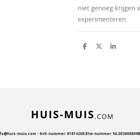
niet genoeg krijgen 
experimenteren.
D
D
S
e
e
h
l
e
a
e
l
r
n
e
fo@huis-muis.com - KvK-nummer: 81814208 Btw-nummer: NL003608809