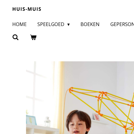
Ga
direct
HOME
SPEELGOED
BOEKEN
GEPERSO
naar
de
hoofdinhoud