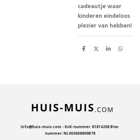
cadeautje waar
kinderen eindeloos
plezier van hebben!
D
D
S
D
e
e
h
e
l
e
a
l
e
l
r
e
n
e
n
Info@huis-muis.com - KvK-nummer: 81814208 Btw-
nummer: NL003608809B78