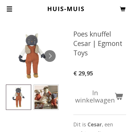
Ga
direct
naar
Poes knuffel
de
Cesar | Egmont
hoofdinhoud
Toys
€ 29,95
In
winkelwagen
Dit is
Cesar
, een