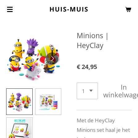
Ga
direct
naar
Minions |
de
HeyClay
hoofdinhoud
€ 24,95
In
winkelwag
Met de HeyClay
Minions set haal je het