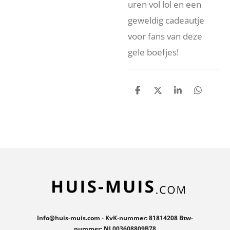
uren vol lol en een
geweldig cadeautje
voor fans van deze
gele boefjes!
D
D
S
D
e
e
h
e
l
e
a
l
e
l
r
e
n
e
n
Info@huis-muis.com - KvK-nummer: 81814208 Btw-
nummer: NL003608809B78