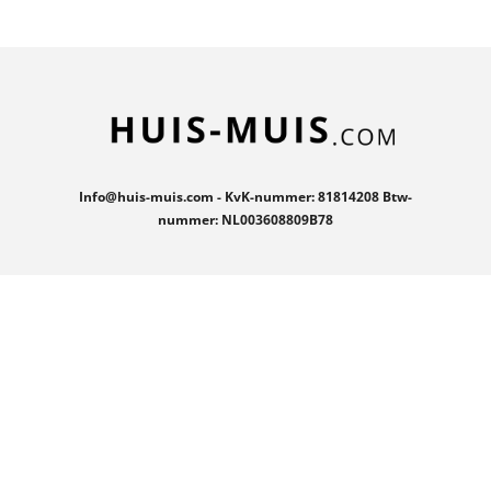
n
e
n
Info@huis-muis.com - KvK-nummer: 81814208 Btw-
nummer: NL003608809B78