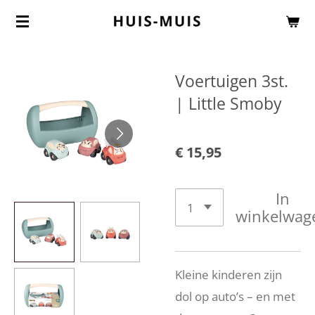
Ga
direct
naar
Voertuigen 3st.
de
| Little Smoby
hoofdinhoud
€ 15,95
In
winkelwag
Kleine kinderen zijn
dol op auto’s – en met