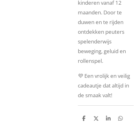
kinderen vanaf 12
maanden. Door te
duwen en te rijden
ontdekken peuters
spelenderwijs
beweging, geluid en
rollenspel.
💜 Een vrolijk en veilig
cadeautje dat altijd in
de smaak valt!
D
D
S
D
e
e
h
e
l
e
a
l
e
l
r
e