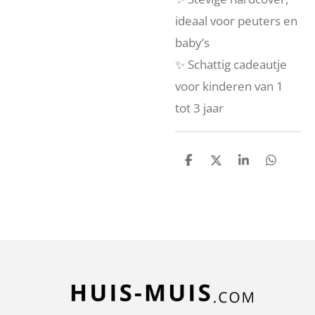
ideaal voor peuters en
baby’s
✨ Schattig cadeautje
voor kinderen van 1
tot 3 jaar
D
D
S
D
e
e
h
e
l
e
a
l
e
l
r
e
n
e
n