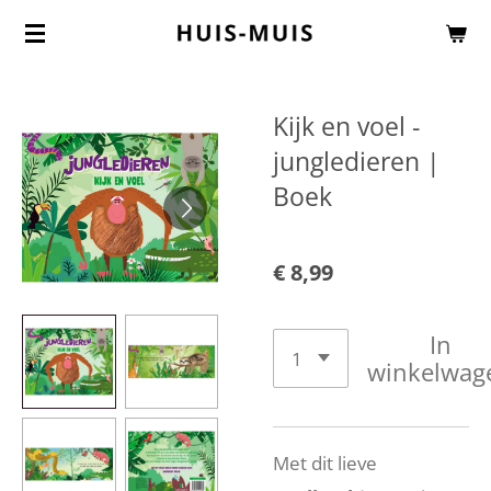
Ga
direct
naar
Kijk en voel -
de
jungledieren |
hoofdinhoud
Boek
€ 8,99
In
winkelwag
Met dit lieve