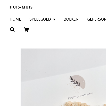
Ga
direct
HOME
SPEELGOED
BOEKEN
GEPERSO
naar
de
hoofdinhoud