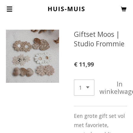
Ga
direct
naar
Giftset Moos |
de
Studio Frommie
hoofdinhoud
€ 11,99
In
winkelwag
Een grote gift set vol
met favoriete,