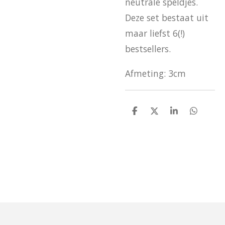
neutrale speldjes.
Deze set bestaat uit
maar liefst 6(!)
bestsellers.
Afmeting: 3cm
D
D
S
D
e
e
h
e
l
e
a
l
e
l
r
e
n
e
n